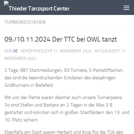
Zum Inhalt springen
TURNIERGESCHEHEN
09./10.11.2024 Der TTC bei OWL tanzt
VON
AE
· VERÖFFENTLICHT
17. NOVEMBER 2024
· AKTUALISIERT
17.
NOVEMBER 2024
2 Tage, 987 Startmeldungen, 93 Turniere, 5 Parkettflächen,
das sind die beeindruckenden Eckdaten des diesjährigen
Großturniers in Bielefeld.
Mit von der Partie waren diesmal auch unsere Turnierpaare.
So sind Stefan und Barbara an 2 Tagen in der Mas 3 B
gestartet und konnten sich in großen Startfeldern den 13. und
10. Platz sichern.
Ebenfalls am Start waren Herbert und Anja (für die TSA des