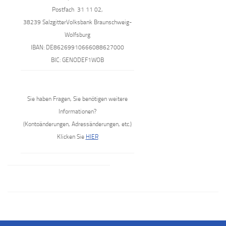
Postfach 31 11 02,
38239 Salzgitter
Volksbank Braunschweig-
Wolfsburg
IBAN: DE86269910666088627000
BIC: GENODEF1WOB
Sie haben Fragen, Sie benötigen weitere
Informationen?
(Kontoänderungen, Adressänderungen, etc.)
Klicken Sie
HIER