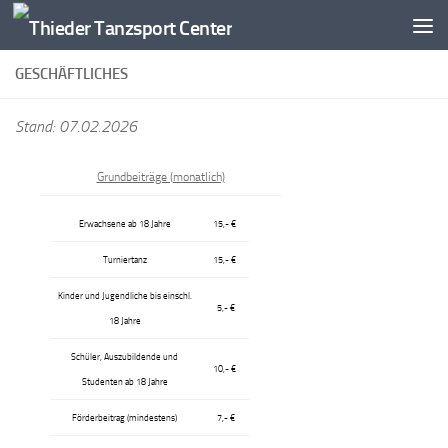
Zum Inhalt springen
GESCHÄFTLICHES
Stand: 07.02.2026
Grundbeiträge (monatlich)
Erwachsene ab 18 Jahre
15,- €
Turniertanz
15,- €
Kinder und Jugendliche bis einschl.
5,- €
18 Jahre
Schüler, Auszubildende und
10,- €
Studenten ab 18 Jahre
Förderbeitrag (mindestens)
7,- €