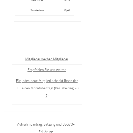
Turniertanz
15,-€
Mitglieder werben Mitglieder
Empfehlen Sie uns weiter:
Für jedes neue Mitglied schenkt Ihnen der
TTC einen Monatsbeitrag! (Basisbeitrag 20
€)
Aufnahmeantrag, Satzung und DSGVO-
Erklärung