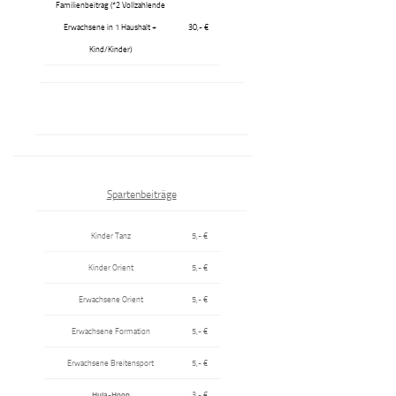
Familienbeitrag (*2 Vollzahlende
Erwachsene in 1 Haushalt +
30,- €
Kind/Kinder)
Spartenbeiträge
Kinder Tanz
5,- €
Kinder Orient
5,- €
Erwachsene Orient
5,- €
Erwachsene Formation
5,- €
Erwachsene Breitensport
5,- €
Hula-Hoop
3,- €