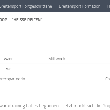
Breitensport Fortgeschrittene
Breitensport Formation
H
Thieder Tanzsport Center- wo tanzen Spass macht
OOP – “HEISSE REIFEN”
wann
Mittwoch
wo
prechpartnerin
Ch
wärmtraining hat es begonnen – jetzt macht sich die Grup