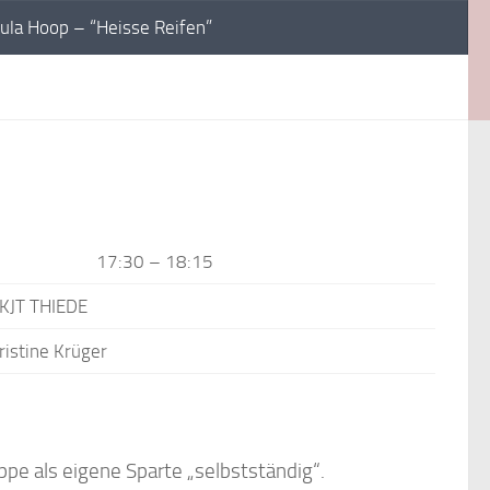
ula Hoop – “Heisse Reifen”
17:30 – 18:15
KJT THIEDE
ristine Krüger
pe als eigene Sparte „selbstständig“.