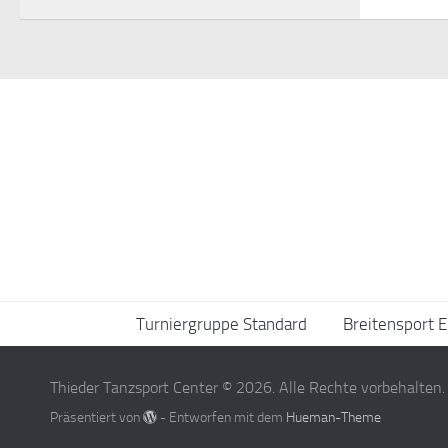
Turniergruppe Standard
Breitensport E
Thieder Tanzsport Center © 2026. Alle Rechte vorbehalten.
Präsentiert von
- Entworfen mit dem
Hueman-Theme