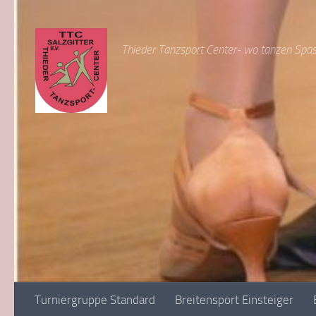
Zum Inhalt springen
Thieder Tanzsport Center- wo tanzen Spa
Turniergruppe Standard
Breitensport Einsteiger