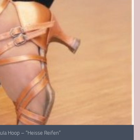
ula Hoop – “Heisse Reifen”