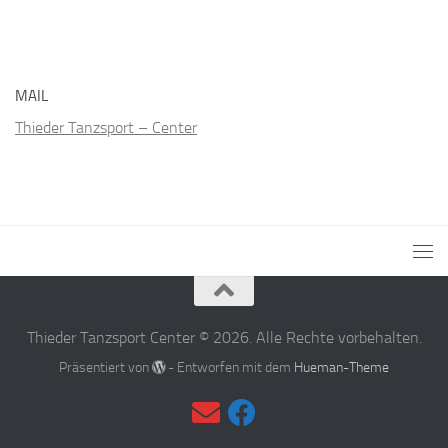
MAIL
Thieder Tanzsport – Center
Thieder Tanzsport Center © 2026. Alle Rechte vorbehalten.
Präsentiert von
- Entworfen mit dem
Hueman-Theme