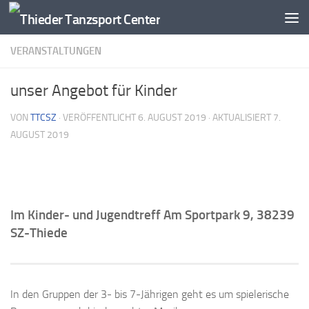
Zum Inhalt springen
VERANSTALTUNGEN
unser Angebot für Kinder
VON
TTCSZ
· VERÖFFENTLICHT
6. AUGUST 2019
· AKTUALISIERT
7.
AUGUST 2019
Im Kinder- und Jugendtreff Am Sportpark 9, 38239
SZ-Thiede
In den Gruppen der 3- bis 7-Jährigen geht es um spielerische