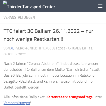
Zum Inhalt springen
VERANSTALTUNGEN
TTC feiert 30.Ball am 26.11.2022 – nur
noch wenige Restkarten!!!
VON
AE
· VERÖFFENTLICHT
1. AUGUST 2022
· AKTUALISIERT
13.
OKTOBER 2022
Nach 2 Jahren “Corona-Abstinenz” findet dieses Jahr wieder
der beliebte TTC-Ball unter dem Motto “Darf ich bitten” statt.
Das 30. Balljubiläum findet in neuer Location im Ratskeller
Salzgitter-Bad statt, und kann wahlweise mit oder ohne
Buffet bestellt werden
Alle Infos siehe Ballplakat,
Kartenreservierungsanfrage
unter
Veranstaltungen
!