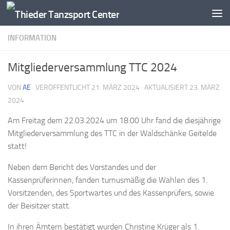
Zum Inhalt springen
INFORMATION
Mitgliederversammlung TTC 2024
VON
AE
· VERÖFFENTLICHT
21. MÄRZ 2024
· AKTUALISIERT
23. MÄRZ
2024
Am Freitag dem 22.03.2024 um 18:00 Uhr fand die diesjährige
Mitgliederversammlung des TTC in der Waldschänke Geitelde
statt!
Neben dem Bericht des Vorstandes und der
Kassenprüferinnen, fanden turnusmäßig die Wahlen des 1.
Vorsitzenden, des Sportwartes und des Kassenprüfers, sowie
der Beisitzer statt.
In ihren Ämtern bestätigt wurden Christine Krüger als 1.