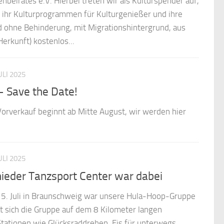
beirates e.V. Hierbei treten wir als Kulturspender auf,
n ihr Kulturprogrammen für Kulturgenießer und ihre
d ohne Behinderung, mit Migrationshintergrund, aus
Herkunft) kostenlos...
JULI 2025
– Save the Date!
orverkauf beginnt ab Mitte August, wir werden hier
JULI 2025
ieder Tanzsport Center war dabei
 5. Juli in Braunschweig war unsere Hula-Hoop-Gruppe
at sich die Gruppe auf dem 8 Kilometer langen
tationen wie Glücksraddrehen, Eis für unterwegs,