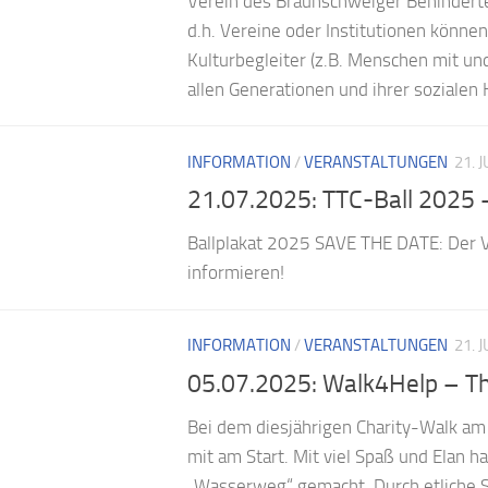
Verein des Braunschweiger Behinderten
d.h. Vereine oder Institutionen könne
Kulturbegleiter (z.B. Menschen mit un
allen Generationen und ihrer sozialen 
INFORMATION
/
VERANSTALTUNGEN
21. 
21.07.2025: TTC-Ball 2025 
Ballplakat 2025 SAVE THE DATE: Der V
informieren!
INFORMATION
/
VERANSTALTUNGEN
21. 
05.07.2025: Walk4Help – Th
Bei dem diesjährigen Charity-Walk am
mit am Start. Mit viel Spaß und Elan h
„Wasserweg“ gemacht. Durch etliche S