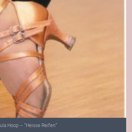
ula Hoop – “Heisse Reifen”