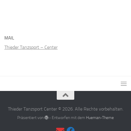
MAIL
Thieder Tanzsport – Center
Thieder Tanzsport Center © 2026. Alle Rechte vorbehalten.
Präsentiert von
- Entworfen mit dem
Hueman-Theme