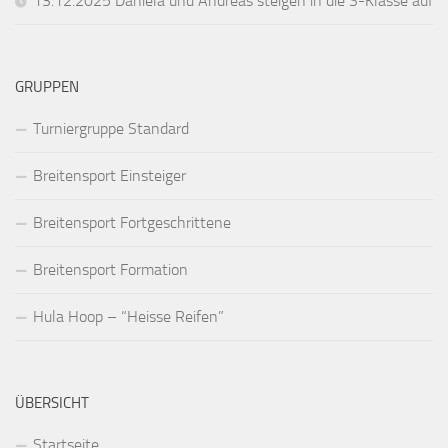
13.12.2025 Daniela und Andreas steigen in die S-Klasse auf
GRUPPEN
Turniergruppe Standard
Breitensport Einsteiger
Breitensport Fortgeschrittene
Breitensport Formation
Hula Hoop – “Heisse Reifen”
ÜBERSICHT
Startseite